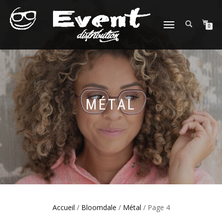
DÉPLIER
0
LA
NAVIGATION
MÉTAL
Accueil
/
Bloomdale
/
Métal
/ Page 4