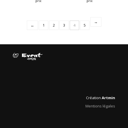
prix
prix
→
←
1
2
3
4
5
Création
Artmin
Mentions légales