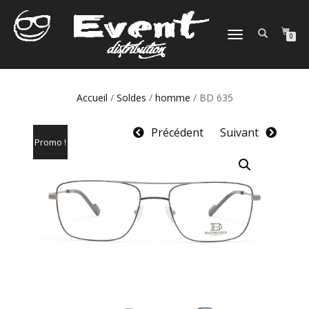
DÉPLIER
0
LA
NAVIGATION
Accueil
/
Soldes
/
homme
/ BD 635
Précédent
Suivant
Promo !