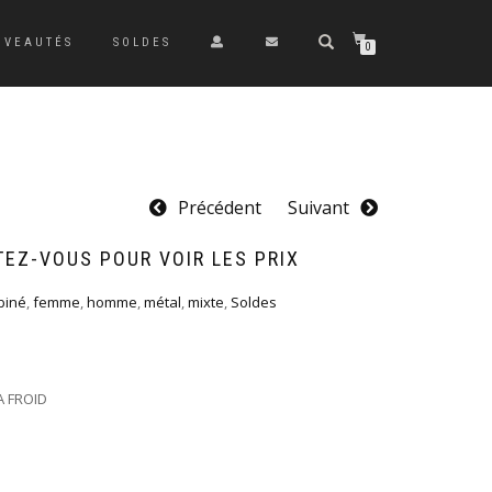
UVEAUTÉS
SOLDES
0
Précédent
Suivant
EZ-VOUS POUR VOIR LES PRIX
biné
,
femme
,
homme
,
métal
,
mixte
,
Soldes
A FROID