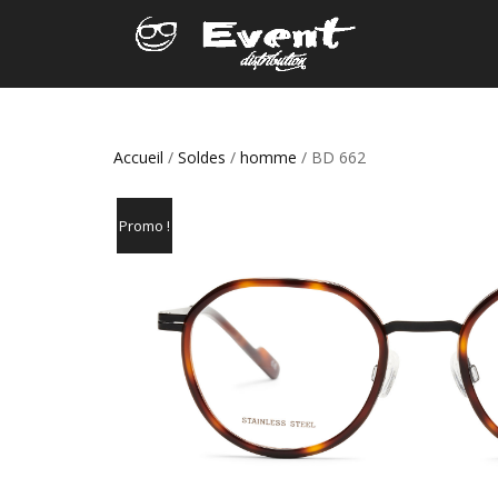
Accueil
/
Soldes
/
homme
/ BD 662
Promo !