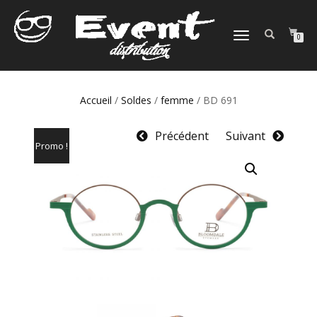
DÉPLIER
0
LA
NAVIGATION
Accueil
/
Soldes
/
femme
/ BD 691
Précédent
Suivant
Promo !