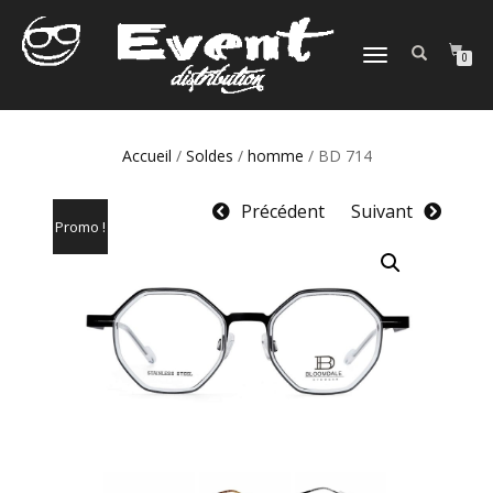
DÉPLIER
0
LA
NAVIGATION
Accueil
/
Soldes
/
homme
/ BD 714
Précédent
Suivant
Promo !