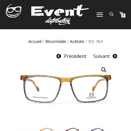
DÉPLIER
0
LA
NAVIGATION
Accueil
/
Bloomdale
/
Acétate
/ BD 764
Précédent
Suivant