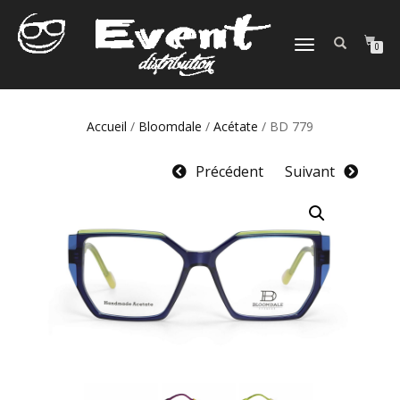
DÉPLIER
0
LA
NAVIGATION
Accueil
/
Bloomdale
/
Acétate
/ BD 779
Précédent
Suivant