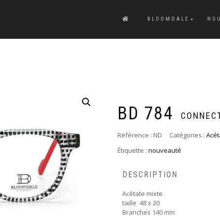
BLOOMDALE
NO
BD 784
CONNECT
Référence :
ND
Catégories :
Acét
Étiquette :
nouveauté
DESCRIPTION
Acétate mixte
taille 48 x 20
Branches 140 mm