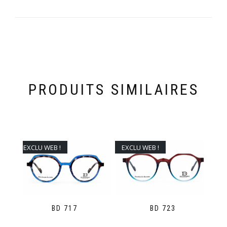
PRODUITS SIMILAIRES
EXCLU WEB !
EXCLU WEB !
BD 717
BD 723