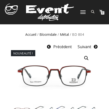
DÉPLIER
0
LA
NAVIGATION
Accueil
/
Bloomdale
/
Métal
/ BD 804
Précédent
Suivant
NOUVEAUTÉ !