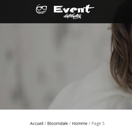
Accueil
/
Bloomdale
/
Homme
/ Page 5