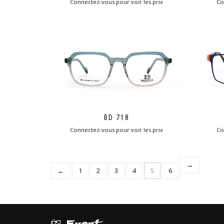
Co
Connectez-vous pour voir les prix
BD 718
Co
Connectez-vous pour voir les prix
→
←
1
2
3
4
5
6