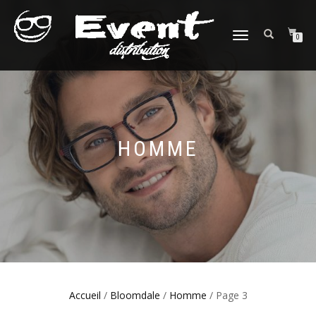
DÉPLIER
0
LA
NAVIGATION
HOMME
Accueil
/
Bloomdale
/
Homme
/ Page 3