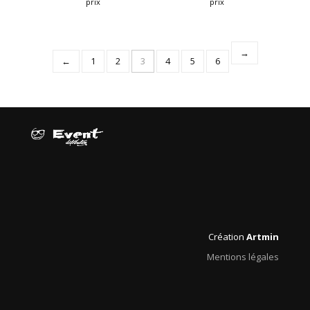
prix
prix
→
←
1
2
3
4
5
6
Création
Artmin
Mentions légales